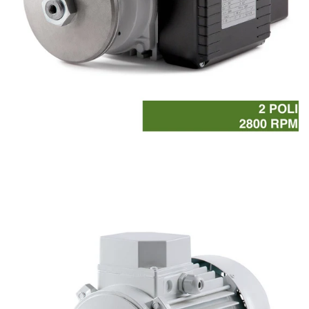
Motori asincroni monofase ribassati