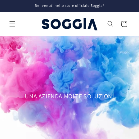
Vai
Benvenuti nello store ufficiale Soggia®
direttamente
ai contenuti
Carrello
UNA AZIENDA MOLTE SOLUZIONI